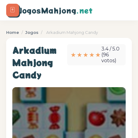
🀄
JogosMahjong
.net
Home
/
Jogos
/
Arkadium Mahjong Candy
Arkadium
3.4 / 5.0
★★★★★
(96
Mahjong
votos)
Candy