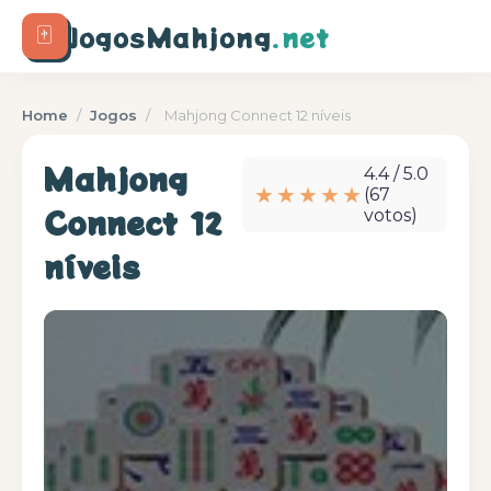
🀄
JogosMahjong
.net
Home
/
Jogos
/
Mahjong Connect 12 níveis
Mahjong
4.4 / 5.0
★★★★★
(67
Connect 12
votos)
níveis