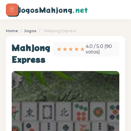
🀄
JogosMahjong
.net
Home
/
Jogos
/
Mahjong Express
Mahjong
4.0 / 5.0 (90
★★★★★
votos)
Express