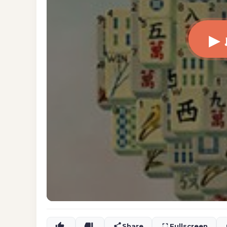
▶
Share
Fullscreen