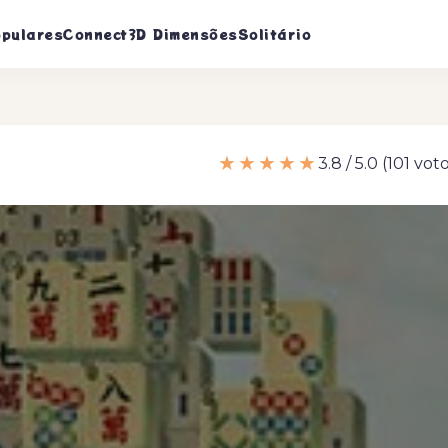
pulares
Connect
3D Dimensões
Solitário
★★★★★
3.8 / 5.0 (101 vot