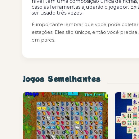
nível tem uma composição única de fichas, p
caso as ferramentas ajudarão o jogador. Exis
ser usado três vezes.
É importante lembrar que você pode coletar ap
estações. Eles são únicos, então você precis
em pares.
Jogos Semelhantes