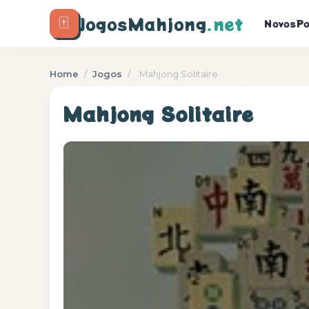
🀄
JogosMahjong
.net
Novos
Po
Home
/
Jogos
/
Mahjong Solitaire
Mahjong Solitaire