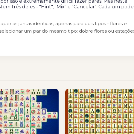
or isso é extremamente difícil fazer pares. Mas neste
tem três deles - "Hint", "Mix" e "Cancelar". Cada um pode
enas juntas idênticas, apenas para dois tipos - flores e
a selecionar um par do mesmo tipo: dobre flores ou estaçõe