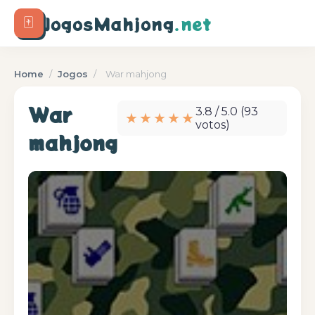
🀄
JogosMahjong
.net
Home
/
Jogos
/
War mahjong
War
3.8 / 5.0 (93
★★★★★
votos)
mahjong